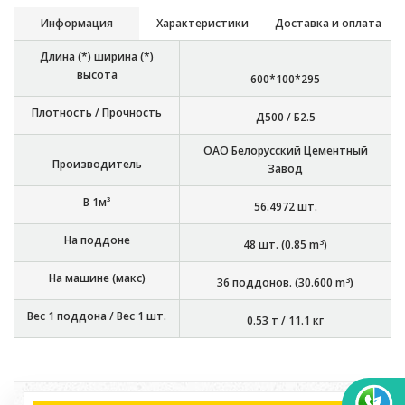
Информация
Характеристики
Доставка и оплата
Длина (*) ширина (*)
высота
600*100*295
Плотность / Прочность
Д500 / Б2.5
ОАО Белорусский Цементный
Производитель
Завод
В 1м³
56.4972
шт.
На поддоне
3
48
шт. (
0.85
m
)
На машине (макс)
3
36
поддонов. (
30.600
m
)
Вес 1 поддона / Вес 1 шт.
0.53 т
/
11.1 кг