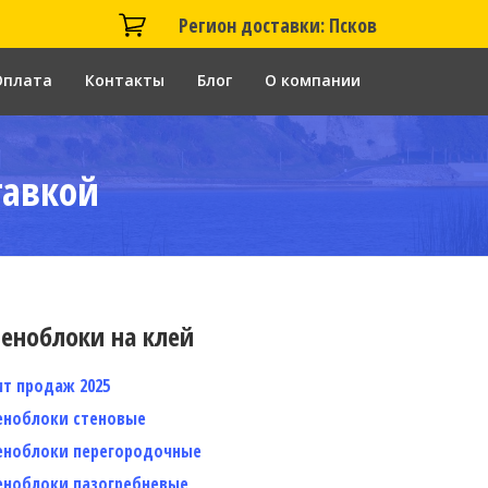
Регион доставки: Псков
Оплата
Контакты
Блог
О компании
тавкой
еноблоки на клей
ит продаж 2025
еноблоки стеновые
еноблоки перегородочные
еноблоки пазогребневые