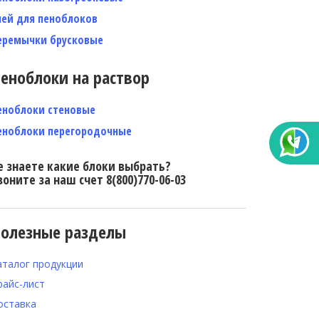
лей для пеноблоков
еремычки брусковые
еноблоки на раствор
еноблоки стеновые
еноблоки перегородочные
е знаете какие блоки выбрать?
воните за наш счет 8(800)770-06-03
олезные разделы
аталог продукции
райс-лист
оставка