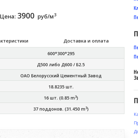
К
3900
3
Цена:
руб/м
П
П
актеристики
Доставка и оплата
П
600*300*295
П
Д500 либо Д600 / Б2.5
Н
ОАО Белорусский Цементный Завод
З
18.8235
шт.
3
16
шт. (
0.85
m
)
П
3
37
поддонов. (
31.450
m
)
К
П
Д