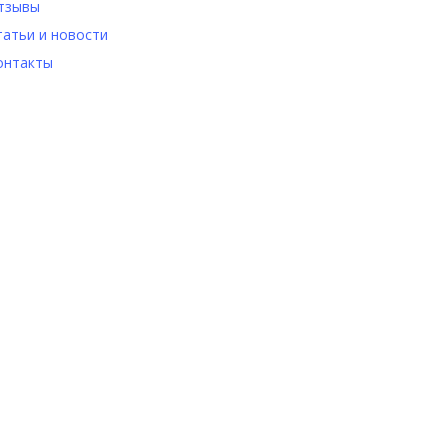
тзывы
татьи и новости
онтакты