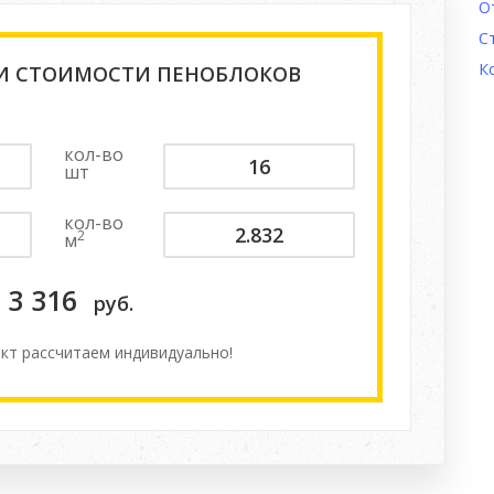
О
С
К
 И СТОИМОСТИ ПЕНОБЛОКОВ
кол-во
шт
кол-во
2
м
3 316
руб.
кт расcчитаем индивидуально!