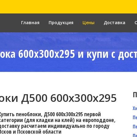
Главная
Продукция
Цены
Доставка
ока 600x300x295 и купи с дос
П
ки Д500 600x300x295
Х
Купить пеноблоки, Д500 600x300x295 первой
П
категории (для кладки на клей) на европоддоне,
доставку расчитаем индивидуально по городу
П
Псков и Псковской области
П