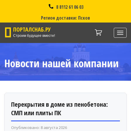
8 8112 61 06 03
Регион доставки: Псков
ПОРТАЛСНАБ.РУ
Нави
Строим будущее вместе!
Новости нашей компании
Перекрытия в доме из пенобетона:
СМП или плиты ПК
Опубликовано: 8 августа 2026