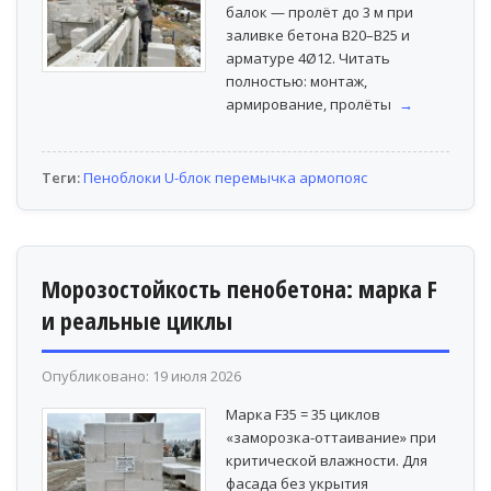
балок — пролёт до 3 м при
заливке бетона B20–B25 и
арматуре 4Ø12. Читать
полностью: монтаж,
армирование, пролёты
→
Теги:
Пеноблоки
U-блок
перемычка
армопояс
Морозостойкость пенобетона: марка F
и реальные циклы
Опубликовано: 19 июля 2026
Марка F35 = 35 циклов
«заморозка-оттаивание» при
критической влажности. Для
фасада без укрытия