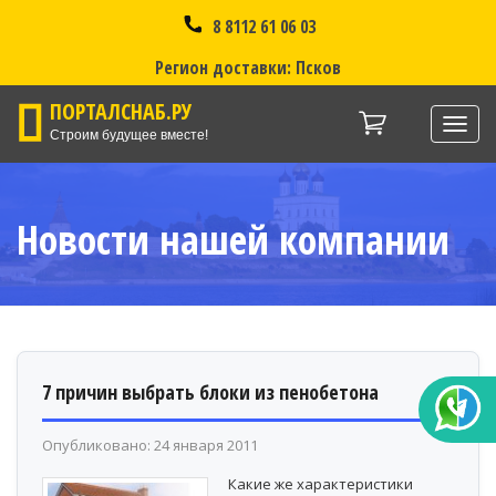
8 8112 61 06 03
Регион доставки: Псков
ПОРТАЛСНАБ.РУ
Нави
Строим будущее вместе!
Новости нашей компании
7 причин выбрать блоки из пенобетона
Опубликовано: 24 января 2011
Какие же характеристики