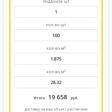
поддонов
шт
кол-во
шт
3
кол-во
м
2
кол-во
м
19 658
Итого
руб.
доставку на ваш объект расcчитаем