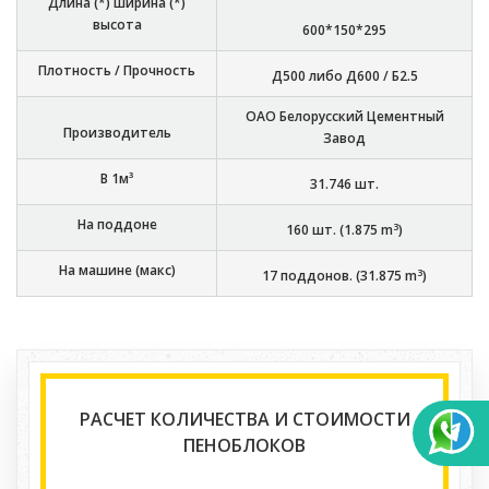
Длина (*) ширина (*)
высота
600*150*295
Плотность / Прочность
Д500 либо Д600 / Б2.5
ОАО Белорусский Цементный
Производитель
Завод
В 1м³
31.746
шт.
На поддоне
3
160
шт. (
1.875
m
)
На машине (макс)
3
17
поддонов. (
31.875
m
)
РАСЧЕТ КОЛИЧЕСТВА И СТОИМОСТИ
ПЕНОБЛОКОВ