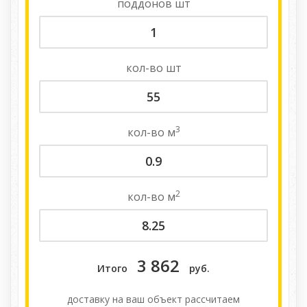
поддонов
шт
кол-во
шт
3
кол-во
м
2
кол-во
м
3 862
Итого
руб.
доставку на ваш объект расcчитаем