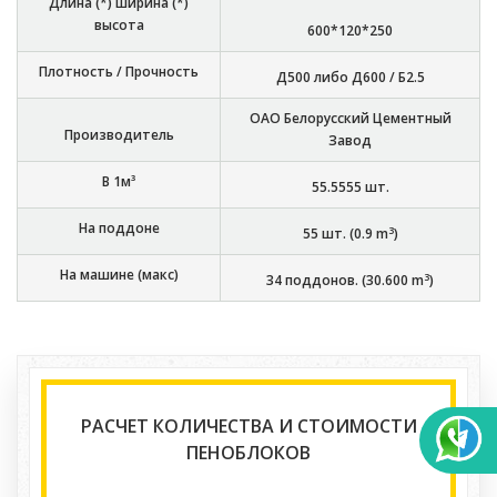
Длина (*) ширина (*)
высота
600*120*250
Плотность / Прочность
Д500 либо Д600 / Б2.5
ОАО Белорусский Цементный
Производитель
Завод
В 1м³
55.5555
шт.
На поддоне
3
55
шт. (
0.9
m
)
На машине (макс)
3
34
поддонов. (
30.600
m
)
РАСЧЕТ КОЛИЧЕСТВА И СТОИМОСТИ
ПЕНОБЛОКОВ