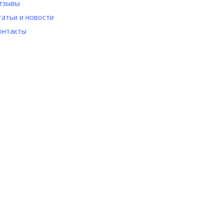
тзывы
татьи и новости
онтакты