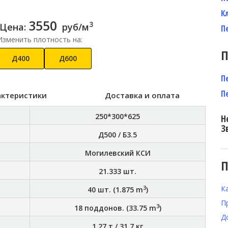
К
3550
3
Цена:
руб/м
П
Изменить плотность на:
П
Д400
Д600
П
П
актеристики
Доставка и оплата
250*300*625
Н
З
Д500 / Б3.5
Могилевский КСИ
П
21.333
шт.
К
3
40
шт. (
1.875
m
)
П
3
18
поддонов. (
33.75
m
)
Д
1.27 т
/
31.7 кг