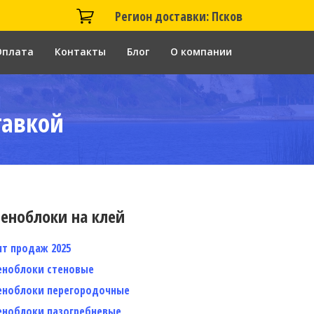
Регион доставки: Псков
Оплата
Контакты
Блог
О компании
тавкой
еноблоки на клей
ит продаж 2025
еноблоки стеновые
еноблоки перегородочные
еноблоки пазогребневые