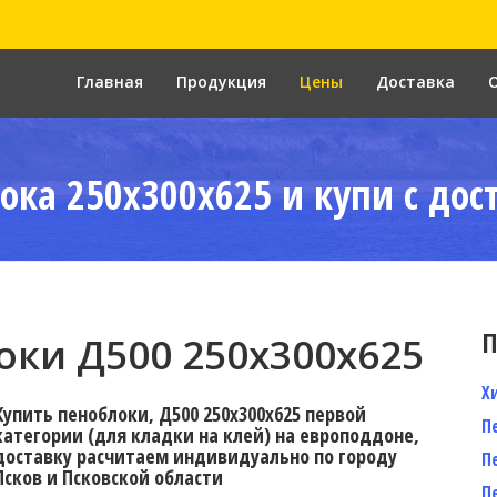
Главная
Продукция
Цены
Доставка
ока 250x300x625 и купи с дос
П
ки Д500 250x300x625
Х
Купить пеноблоки, Д500 250x300x625 первой
П
категории (для кладки на клей) на европоддоне,
доставку расчитаем индивидуально по городу
П
Псков и Псковской области
П