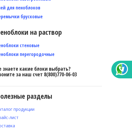
лей для пеноблоков
еремычки брусковые
еноблоки на раствор
еноблоки стеновые
еноблоки перегородочные
е знаете какие блоки выбрать?
воните за наш счет 8(800)770-06-03
олезные разделы
аталог продукции
райс-лист
оставка