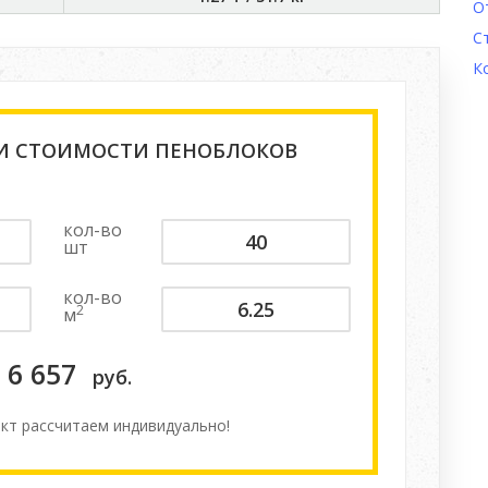
О
С
К
 И СТОИМОСТИ ПЕНОБЛОКОВ
кол-во
шт
кол-во
2
м
6 657
руб.
кт расcчитаем индивидуально!