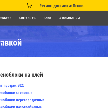
Регион доставки: Псков
Оплата
Контакты
Блог
О компании
тавкой
еноблоки на клей
ит продаж 2025
еноблоки стеновые
еноблоки перегородочные
еноблоки пазогребневые