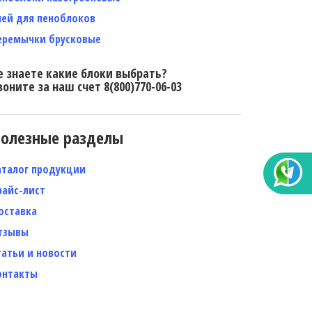
лей для пеноблоков
еремычки брусковые
е знаете какие блоки выбрать?
воните за наш счет 8(800)770-06-03
олезные разделы
аталог продукции
райс-лист
оставка
тзывы
татьи и новости
онтакты