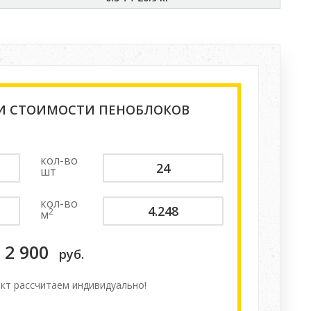
 И СТОИМОСТИ ПЕНОБЛОКОВ
кол-во
шт
кол-во
2
м
2 900
руб.
кт расcчитаем индивидуально!