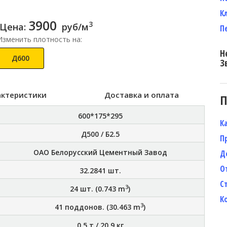
К
3900
3
Цена:
руб/м
П
Изменить плотность на:
Н
Д600
З
актеристики
Доставка и оплата
П
600*175*295
К
Д500 / Б2.5
П
ОАО Белорусский Цементный Завод
Д
О
32.2841
шт.
С
3
24
шт. (
0.743
m
)
К
3
41
поддонов. (
30.463
m
)
0.5 т
/
20.9 кг