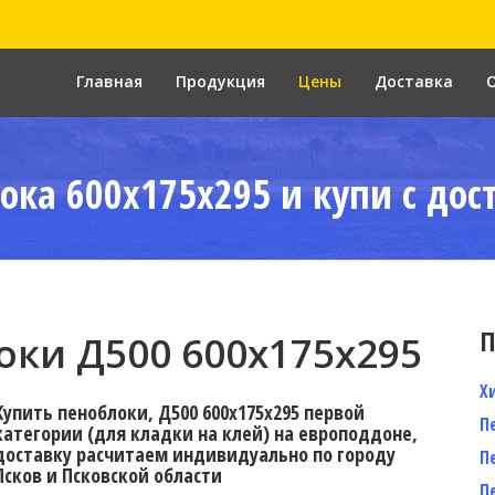
Главная
Продукция
Цены
Доставка
ока 600x175x295 и купи с дос
П
ки Д500 600x175x295
Х
Купить пеноблоки, Д500 600x175x295 первой
П
категории (для кладки на клей) на европоддоне,
доставку расчитаем индивидуально по городу
П
Псков и Псковской области
П