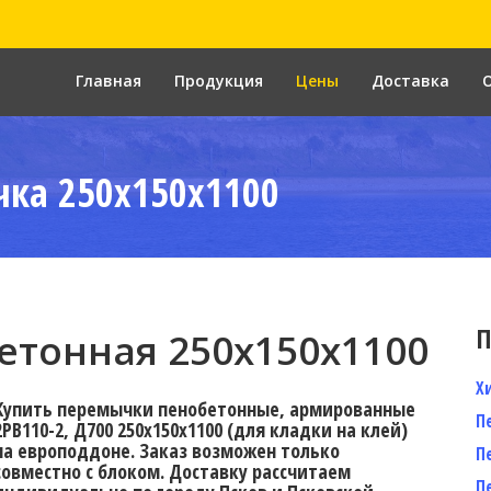
Главная
Продукция
Цены
Доставка
ка 250x150x1100
П
тонная 250х150х1100
Х
Купить перемычки пенобетонные, армированные
П
2PB110-2, Д700 250х150х1100 (для кладки на клей)
на европоддоне. Заказ возможен только
П
совместно с блоком. Доставку рассчитаем
П