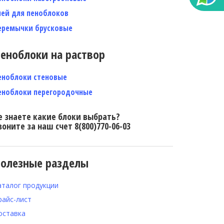
лей для пеноблоков
еремычки брусковые
еноблоки на раствор
еноблоки стеновые
еноблоки перегородочные
е знаете какие блоки выбрать?
воните за наш счет 8(800)770-06-03
олезные разделы
аталог продукции
райс-лист
оставка