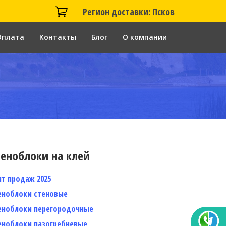
Регион доставки: Псков
Оплата
Контакты
Блог
О компании
еноблоки на клей
ит продаж 2025
еноблоки стеновые
еноблоки перегородочные
еноблоки пазогребневые