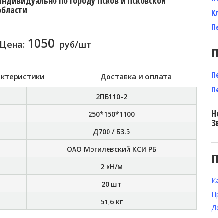
индивидуально по городу Псков и Псковской
области
К
П
1050
Цена:
руб/шт
П
П
актеристики
Доставка и оплата
П
2ПБ110-2
Н
250*150*1100
З
Д700 / Б3.5
ОАО Могилевский КСИ РБ
П
2 кН/м
К
20 шт
П
51,6 кг
Д