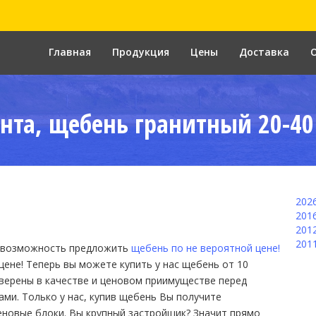
Главная
Продукция
Цены
Доставка
нта, щебень гранитный 20-40
202
201
201
201
 возможность предложить
щебень по не вероятной цене!
цене!
Теперь вы можете купить у нас щебень от 10
уверены в качестве и ценовом приимуществе перед
ми. Только у нас, купив щебень Вы получите
еновые блоки. Вы крупный застройщик? Значит прямо